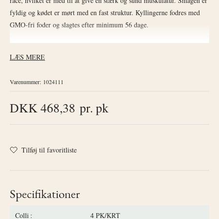
race, hvilket er med til at give en stærk og sund muskulatur. Smagen er
fyldig og kødet er mørt med en fast struktur. Kyllingerne fodres med
GMO-fri foder og slagtes efter minimum 56 dage.
LÆS MERE
Varenummer:
1024111
DKK 468,38
pr. pk
Tilføj til favoritliste
Specifikationer
Colli
4 PK/KRT