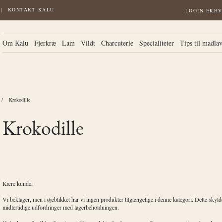
KONTAKT KALU
LOGIN ERH
Om Kalu
Fjerkræ
Lam
Vildt
Charcuterie
Specialiteter
Tips til madla
Krokodille
Krokodille
Kære kunde,
Vi beklager, men i øjeblikket har vi ingen produkter tilgængelige i denne kategori. Dette skyl
midlertidige udfordringer med lagerbeholdningen.