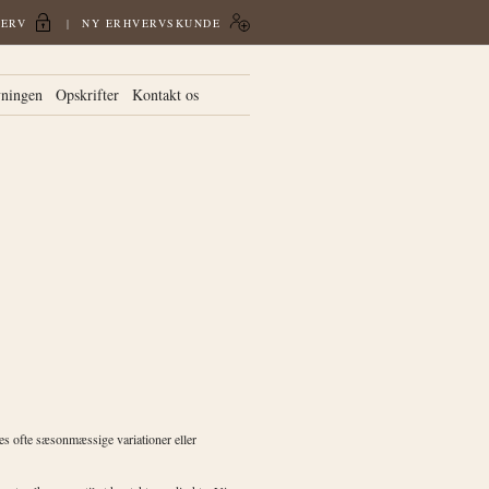
VERV
NY ERHVERVSKUNDE
vningen
Opskrifter
Kontakt os
des ofte sæsonmæssige variationer eller