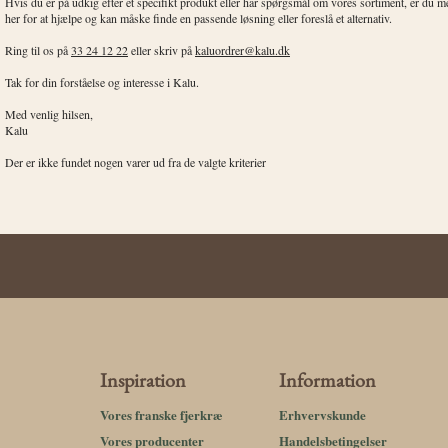
Hvis du er på udkig efter et specifikt produkt eller har spørgsmål om vores sortiment, er du 
her for at hjælpe og kan måske finde en passende løsning eller foreslå et alternativ.
Ring til os på
33 24 12 22
eller skriv på
kaluordrer@kalu.dk
Tak for din forståelse og interesse i Kalu.
Med venlig hilsen,
Kalu
Der er ikke fundet nogen varer ud fra de valgte kriterier
Inspiration
Information
Vores franske fjerkræ
Erhvervskunde
Vores producenter
Handelsbetingelser