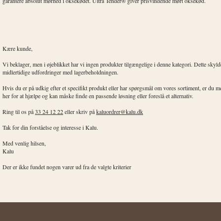
garantere absolut mørhed i oksekødet. Ultra Tender® giver prisvindende mørt oksekød.
Kære kunde,
Vi beklager, men i øjeblikket har vi ingen produkter tilgængelige i denne kategori. Dette skyl
midlertidige udfordringer med lagerbeholdningen.
Hvis du er på udkig efter et specifikt produkt eller har spørgsmål om vores sortiment, er du 
her for at hjælpe og kan måske finde en passende løsning eller foreslå et alternativ.
Ring til os på
33 24 12 22
eller skriv på
kaluordrer@kalu.dk
Tak for din forståelse og interesse i Kalu.
Med venlig hilsen,
Kalu
Der er ikke fundet nogen varer ud fra de valgte kriterier