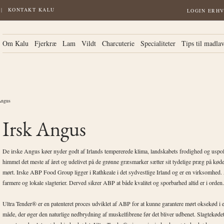
KONTAKT KALU
LOGIN ERH
Om Kalu
Fjerkræ
Lam
Vildt
Charcuterie
Specialiteter
Tips til madla
Angus
Irsk Angus
De irske Angus køer nyder godt af Irlands tempererede klima, landskabets frodighed og uspo
himmel det meste af året og udelivet på de grønne græsmarker sætter sit tydelige præg på kød
mørt. Irske ABP Food Group ligger i Rathkeale i det sydvestlige Irland og er en virksomhed
farmere og lokale slagterier. Derved sikrer ABP at både kvalitet og sporbarhed altid er i orden.
Ultra Tender® er en patenteret proces udviklet af ABP for at kunne garantere mørt oksekød i e
måde, der øger den naturlige nedbrydning af muskelfibrene før det bliver udbenet. Slagtekødet