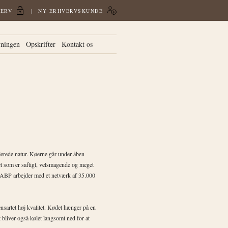
VERV
NY ERHVERVSKUNDE
vningen
Opskrifter
Kontakt os
lerede natur. Køerne går under åben
et som er saftigt, velsmagende og meget
. ABP arbejder med et netværk af 35.000
nsartet høj kvalitet. Kødet hænger på en
 bliver også kølet langsomt ned for at