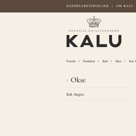
HANDELSBETINGELSER
OM KALU
Forside
Produkter
Kød
Okse
Irsk 
Okse
Irsk Angus