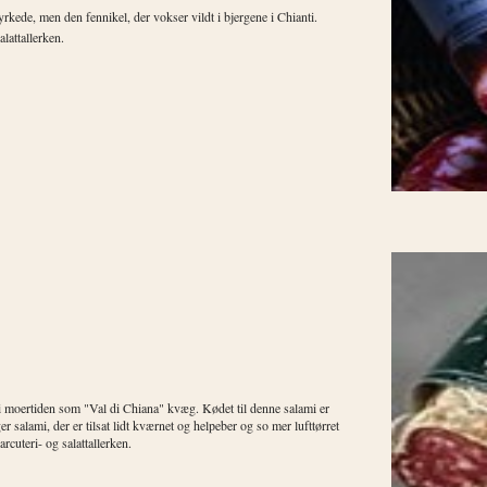
rkede, men den fennikel, der vokser vildt i bjergene i Chianti.
alattallerken.
 i moertiden som "Val di Chiana" kvæg. Kødet til denne salami er
r salami, der er tilsat lidt kværnet og helpeber og so mer lufttørret
rcuteri- og salattallerken.