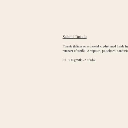
Salami Tartufo
Fineste italienske svinekød krydret med hvide tr
nuancer af trøffel. Antipasto, pølsebord, sandwich
Ca. 300 gr/stk - 5 stk/bk