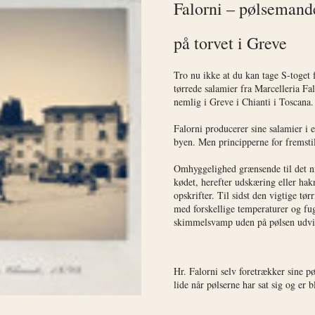
Falorni – pølsemand
på torvet i Greve
Tro nu ikke at du kan tage S-toget
tørrede salamier fra Marcelleria Fal
nemlig i Greve i Chianti i Toscana.
Falorni producerer sine salamier i 
byen. Men principperne for fremsti
Omhyggelighed grænsende til det n
kødet, herefter udskæring eller ha
opskrifter. Til sidst den vigtige tør
med forskellige temperaturer og fug
skimmelsvamp uden på pølsen udvik
Hr. Falorni selv foretrækker sine pø
lide når pølserne har sat sig og er 