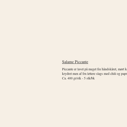
Salame Piccante
Piccante er lavet på meget fin håndskåret, mørt 
krydret men af frn lettere slags med chili og pap
Ca. 400 gr/stk - 5 stk/bk