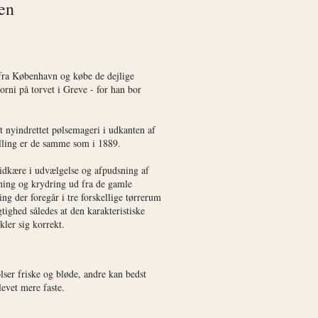
en
 fra København og købe de dejlige
orni på torvet i Greve - for han bor
et nyindrettet pølsemageri i udkanten af
lling er de samme som i 1889.
idkære i udvælgelse og afpudsning af
kning og krydring ud fra de gamle
ring der foregår i tre forskellige tørrerum
tighed således at den karakteristiske
ler sig korrekt.
lser friske og bløde, andre kan bedst
blevet mere faste.