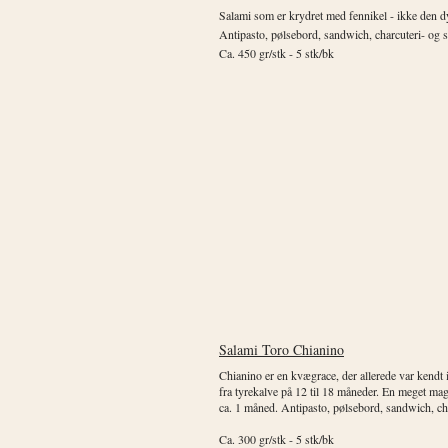
Salami som er krydret med fennikel - ikke den dy
Antipasto, pølsebord, sandwich, charcuteri- og s
Ca. 450 gr/stk - 5 stk/bk
Salami Toro Chianino
Chianino er en kvægrace, der allerede var kendt
fra tyrekalve på 12 til 18 måneder. En meget mage
ca. 1 måned. Antipasto, pølsebord, sandwich, cha
Ca. 300 gr/stk - 5 stk/bk