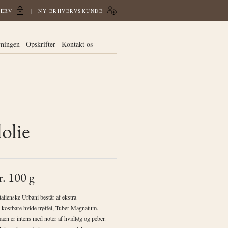
VERV
NY ERHVERVSKUNDE
vningen
Opskrifter
Kontakt os
olie
. 100 g
talienske Urbani består af ekstra
g kostbare hvide trøffel, Tuber Magnatum.
aen er intens med noter af hvidløg og peber.