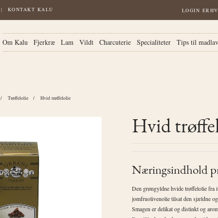
KONTAKT KALU
LOGIN ERH
Om Kalu
Fjerkræ
Lam
Vildt
Charcuterie
Specialiteter
Tips til madla
Trøffelolie
Hvid trøffelolie
Hvid trøffel
Næringsindhold pr
Den grøngyldne hvide trøffelolie fra i
jomfruolivenolie tilsat den sjældne o
Smagen er delikat og distinkt og arom