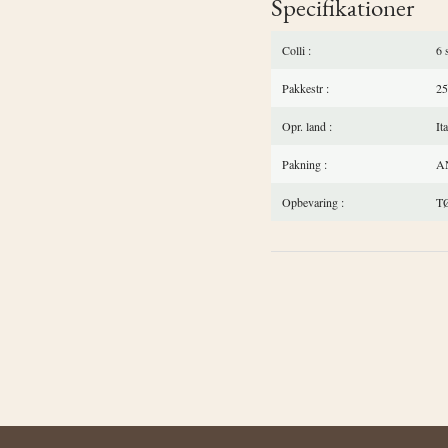
Specifikationer
Colli
6 
Pakkestr
25
Opr. land
It
Pakning
A
Opbevaring
T