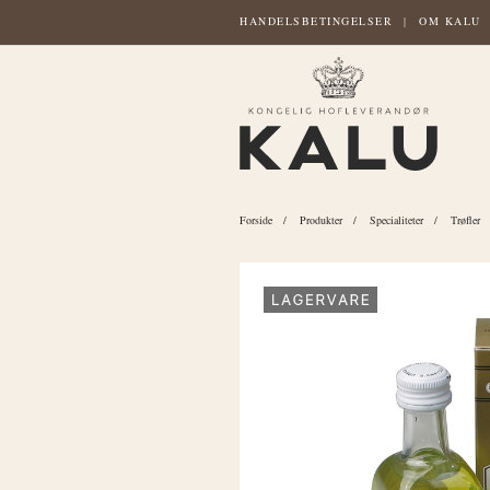
HANDELSBETINGELSER
OM KALU
Forside
Produkter
Specialiteter
Trøfler