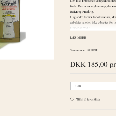
Den lille, knudrede svampeknold med 
finde. Den er en snyltesvamp, der nas
Italien og Frankrig.
Ulig andre former for olivenolier, sk
anbefales at olien ikke udsættes for 
Dråber af hvid t
LÆS MERE
Varenummer:
8050503
DKK 185,00
pr
Tilføj til favoritliste