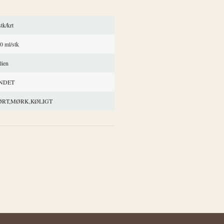
stk/krt
0 ml/stk
alien
NDET
ØRT,MØRK,KØLIGT