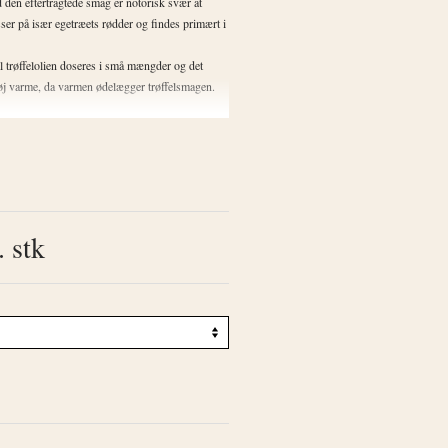
den eftertragtede smag er notorisk svær at
ser på især egetræets rødder og findes primært i
al trøffelolien doseres i små mængder og det
høj varme, da varmen ødelægger trøffelsmagen.
. stk