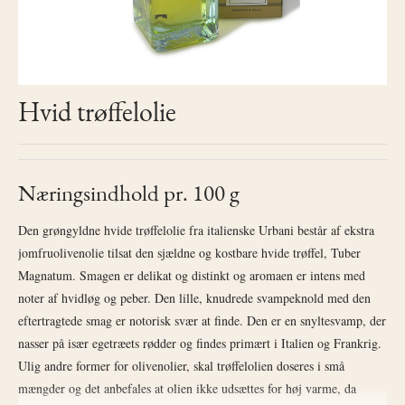
Hvid trøffelolie
Næringsindhold pr. 100 g
Den grøngyldne hvide trøffelolie fra italienske Urbani består af ekstra
jomfruolivenolie tilsat den sjældne og kostbare hvide trøffel, Tuber
Magnatum. Smagen er delikat og distinkt og aromaen er intens med
noter af hvidløg og peber. Den lille, knudrede svampeknold med den
eftertragtede smag er notorisk svær at finde. Den er en snyltesvamp, der
nasser på især egetræets rødder og findes primært i Italien og Frankrig.
Ulig andre former for olivenolier, skal trøffelolien doseres i små
mængder og det anbefales at olien ikke udsættes for høj varme, da