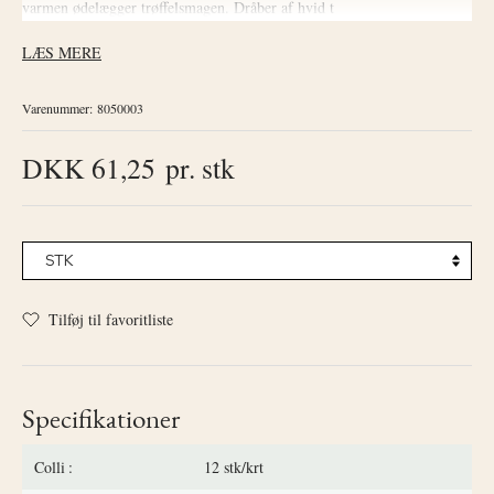
varmen ødelægger trøffelsmagen. Dråber af hvid t
LÆS MERE
Varenummer:
8050003
DKK 61,25
pr. stk
Tilføj til favoritliste
Specifikationer
Colli
12 stk/krt