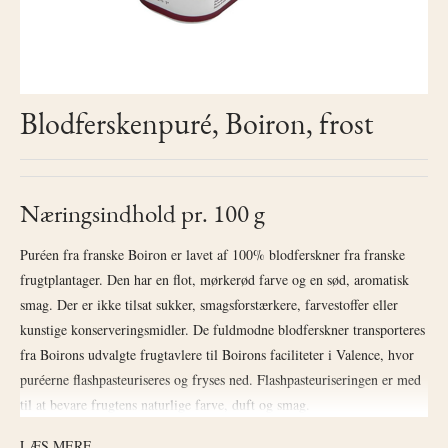
Blodferskenpuré, Boiron, frost
Næringsindhold pr. 100 g
Puréen fra franske Boiron er lavet af 100% blodferskner fra franske
frugtplantager. Den har en flot, mørkerød farve og en sød, aromatisk
smag. Der er ikke tilsat sukker, smagsforstærkere, farvestoffer eller
kunstige konserveringsmidler. De fuldmodne blodferskner transporteres
fra Boirons udvalgte frugtavlere til Boirons faciliteter i Valence, hvor
puréerne flashpasteuriseres og fryses ned. Flashpasteuriseringen er med
til at bevare frugtens naturlige farve, duft og smag.
LÆS MERE