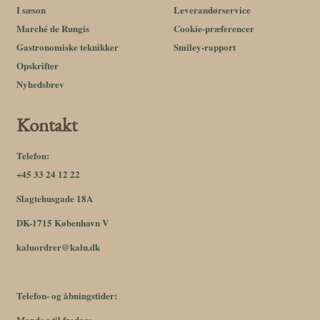
I sæson
Leverandørservice
Marché de Rungis
Cookie-præferencer
Gastronomiske teknikker
Smiley-rapport
Opskrifter
Nyhedsbrev
Kontakt
Telefon:
+45 33 24 12 22
Slagtehusgade 18A
DK-1715 København V
kaluordrer@kalu.dk
Telefon- og åbningstider:
Mandag til fredag: