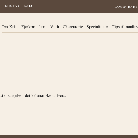
KONTAKT KALU
LOGIN ERH
Om Kalu
Fjerkræ
Lam
Vildt
Charcuterie
Specialiteter
Tips til madla
 opdagelse i det kalunariske univers.