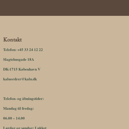
Kontakt
Telefon:
+45 33 24 12 22
Slagtehusgade 18A
DK-1715 København V
kaluordrer@kalu.dk
Telefon- og åbningstider:
Mandag til fredag:
06.00 – 14.00
Lørdag og søndag: Lukket