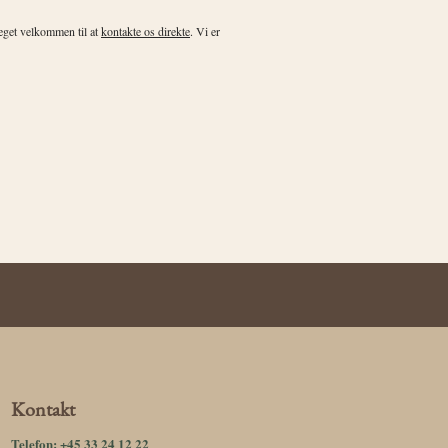
meget velkommen til at
kontakte os direkte
. Vi er
Kontakt
Telefon:
+45 33 24 12 22