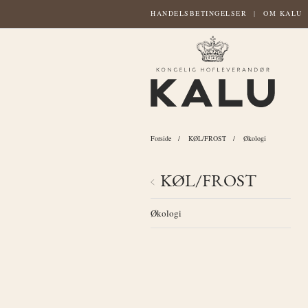
HANDELSBETINGELSER
OM KALU
Forside
KØL/FROST
Økologi
KØL/FROST
Økologi