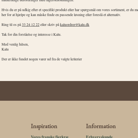
Hvis du er på udkig efter et specifikt produkt eller har spørgsmål om vores sortiment, er du 
her for at hjælpe og kan måske finde en passende løsning eller foreslå et alternativ.
Ring til os på
33 24 12 22
eller skriv på
kaluordrer@kalu.dk
Tak for din forståelse og interesse i Kalu.
Med venlig hilsen,
Kalu
Der er ikke fundet nogen varer ud fra de valgte kriterier
Inspiration
Information
Vores franske fjerkræ
Erhvervskunde