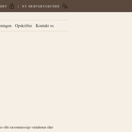
VERV
NY ERHVERVSKUNDE
vningen
Opskrifter
Kontakt os
des ofte sæsonmæssige variationer eller