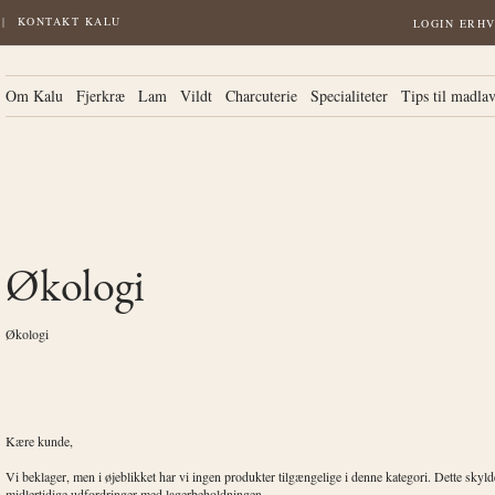
KONTAKT KALU
LOGIN ERH
Om Kalu
Fjerkræ
Lam
Vildt
Charcuterie
Specialiteter
Tips til madla
Økologi
Økologi
Kære kunde,
Vi beklager, men i øjeblikket har vi ingen produkter tilgængelige i denne kategori. Dette skyl
midlertidige udfordringer med lagerbeholdningen.