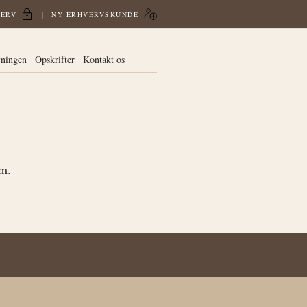
VERV
NY ERHVERVSKUNDE
vningen
Opskrifter
Kontakt os
em.