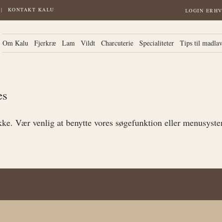
KONTAKT KALU
LOGIN ERH
Om Kalu
Fjerkræ
Lam
Vildt
Charcuterie
Specialiteter
Tips til madla
es
kke. Vær venlig at benytte vores søgefunktion eller menusyst